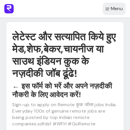
Menu
लेटेस्ट और सत्यापित किये हुए
मेड,शेफ,बेकर,चायनीज या
साउथ इंडियन कुक के
नज़दीकी जॉब ढूंढे!
← इस फॉर्म को भरें और अपने नज़दीकी
नौकरी के लिए आवेदन करें!
Sign-up to apply on Remote कुक जॉब्स jobs India.
Everyday 100s of genuine remote jobs are
being posted by top Indian remote
companies.sdfdsf #WFH #GoRemote